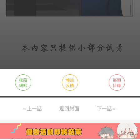
收藏
報錯
展開
網站
反饋
目錄
« 上一話
返回封面
下一話 »