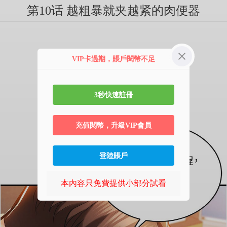
第10话 越粗暴就夹越紧的肉便器
VIP卡過期，賬戶閱幣不足
3秒快速註冊
充值閱幣，升級VIP會員
登陸賬戶
本內容只免費提供小部分試看