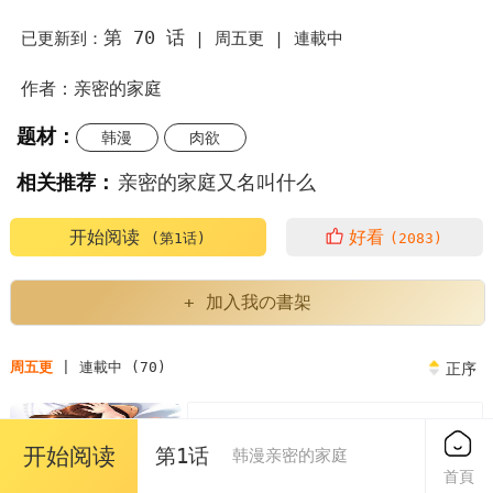
第 70 话
已更新到：
|
周五更 |
連載中
作者：亲密的家庭
题材：
韩漫
肉欲
相关推荐：
亲密的家庭又名叫什么
亲密的家庭漫画为什么不更新了
亲密的家庭繁体
开始阅读
好看
(第1话)
(2083)
亲密的家庭人物介绍
亲密的家庭又叫什么
+ 加入我の書架
亲密的家庭英语
亲密的家庭关系对孩子的影响
周五更
| 連載中 (70)
正序
亲密的家庭泰民
第1章
免费
开始阅读
第1话
亲密的家庭或者朋友中的评价表现了
韩漫亲密的家庭
2023/04/07
首頁