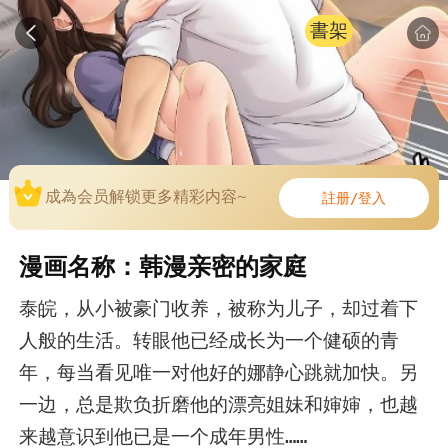
書架
成為会员解锁更多精彩内容~
註册/登入
漫画名称：韩漫亲密的家庭
泰皖，从小被豪门收养，被称为儿子，却过着下
人般的生活。转眼他已经成长为一个健硕的青
年，每当看见唯一对他好的娜静心跳就加快。另
一边，总是欺负折磨他的漂亮姐妹和婶婶，也越
来越意识到他已是一个成年男性……